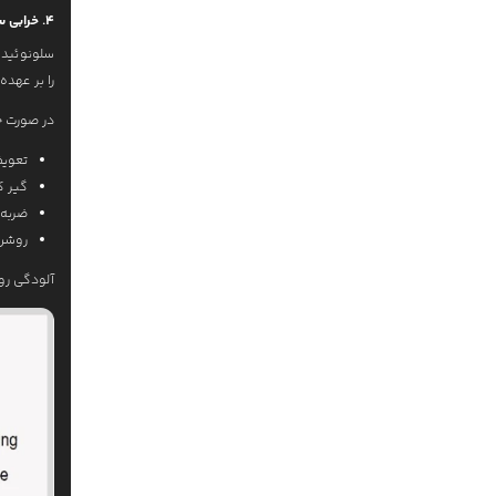
4. خرابی سلونوئیدها (Solenoids)
سلونوئید
را بر عهده 
در صورت خ
تعوی
گیر ک
ضربه
روشن
آلودگی رو