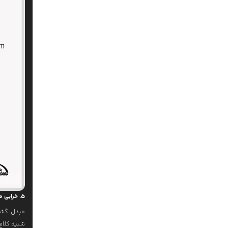
5. خرابی مبدل گشتاور (Torque Converter)
مبدل گشتا
شبیه کلاچ 