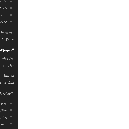
تخریب
کاهش
آسیب 
تشکیل
خودروهایی
مشکل قرار 
3. بی‌توجهی به سرویس‌های دوره‌ای
برخی رانن
خرابی زو
در طول زم
دیگر در ر
تعویض به 
روغن
فیلتر
واشر 
سیست