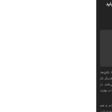
اید
کلاچ‌ها،
دیگر کار
افتد. در
 در نهایت
ند و عمر
ده تا در