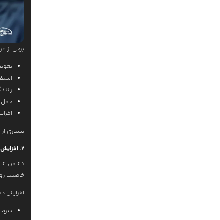
برخی از ع
تعویض
استفا
رانند
حمل ب
افزای
بسیاری از
2. افزایش دمای گیربکس
دشمن شمار
خاصیت روا
افزایش دما
سوخت