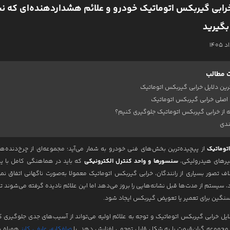
خرابی گیربکس اتوماتیک خودرو و علائم هشداردهنده‌ای که نب
رمیم و احیاء رنگ خودرو
بگیرید
ه کارها
ات
ه ما
 مطالب
رین دلایل خرابی گیربکس اتوماتیک
با ما
 اصلی خرابی گیربکس اتوماتیک
 از خرابی گیربکس اتوماتیک جلوگیری کنیم؟
ندی
توماتیک
از پیچیده‌ترین بخش‌های فنی خودرو به شمار می‌آید؛ مجموعه‌ای از چرخ‌دنده‌ها، 
یرهای هیدرولیکی،
سنسورها و واحد کنترل الکترونیکی
که باید در هماهنگی کامل با یک
لاف تصور بسیاری از رانندگان، خرابی گیربکس اتوماتیک معمولا به‌صورت ناگهانی اتفاق نمی‌
، سیستم از مدت‌ها قبل نشانه‌هایی را بروز می‌دهد اما این علائم نادیده گرفته می‌شوند تا
سنگین برای تعمیر یا تعویض گیربکس ایجاد شود.
یل خرابی گیربکس اتوماتیک و توجه به علائم اولیه می‌تواند از آسیب‌های جدی جلوگیری ک
مجموعه گران‌قیمت را به شکل قابل توجهی افزایش دهد. با
صافکاری عارفی کارز
همراه بو