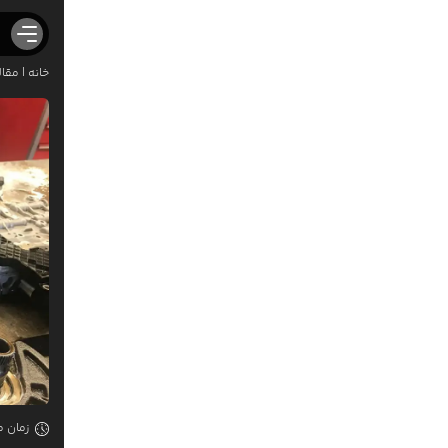
خانه
|
مقال
صافک
ص
ص
خدما
پ
ص
ل
ش
ص
ص
زمان مطال