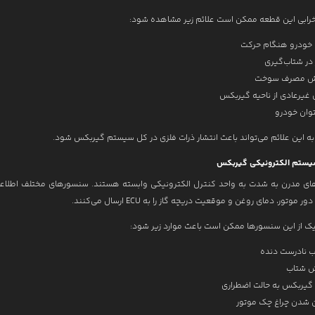
رابی این قطعه ممکن است علائم زیر مشاهده شود:
 خودرو هنگام حرکت
 در شتاب‌گیری
یش مصرف سوخت
غیرعادی از ناحیه گیربکس
وان خودرو
به این علائم می‌تواند باعث انتشار ذرات فلزی در کل سیستم گیربکس شود.
ی مدرن به شدت به واحد کنترل الکترونیکی وابسته هستند. سنسورهای مختلف اطلاع
 موتور، دمای روغن و موقعیت دریچه گاز را به ECU ارسال می‌کنند.
یک از این سنسورها ممکن است باعث موارد زیر شود:
ب نادرست دنده
 شتاب
گیربکس به حالت اضطراری
 شدن چراغ چک موتور