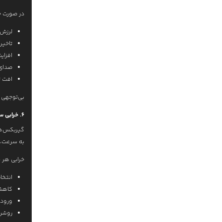
در صورت خ
لرزش
تاخیر
افزا
صدای 
افت ت
بی‌توجهی 
6. خرابی سیستم الکترونیکی گیربکس
گیربکس‌ها
به سرعت، دور
خرابی هر 
انتخا
کاهش
ورود 
روشن