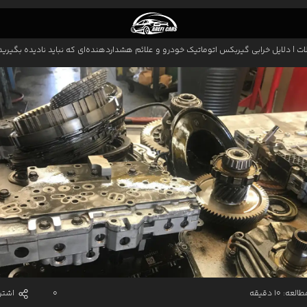
ات
|
دلایل خرابی گیربکس اتوماتیک خودرو و علائم هشداردهنده‌ای که نباید نادیده بگیرید
اری نقاشی عارفی کارز
افکاری ماشین ایرانی
افکاری ماشین خارجی
ت
ولیش واکس ماشین
افکاری درب خودرو
یسه گیری خودرو
اسی کشی
افکاری PDR
افکاری سپر ماشین
عه: 10 دقیقه
0
اشتر