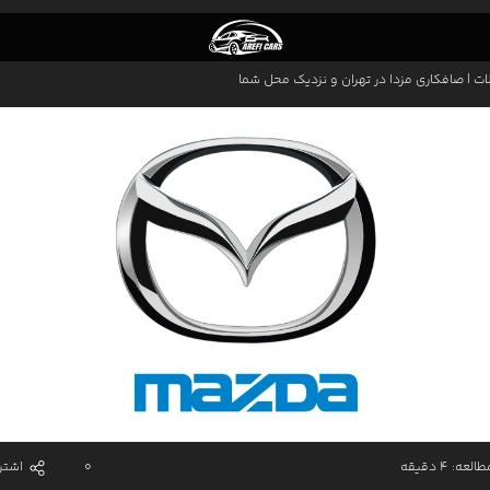
ات
|
صافکاری مزدا در تهران و نزدیک محل شما
اری نقاشی عارفی کارز
افکاری ماشین ایرانی
افکاری ماشین خارجی
ت
ولیش واکس ماشین
افکاری درب خودرو
یسه گیری خودرو
اسی کشی
افکاری PDR
افکاری سپر ماشین
عه: 4 دقیقه
0
اشتر