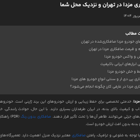
ی مزدا در تهران و نزدیک محل شما
رمیم و احیاء رنگ خودرو
ه کارها
ات
 مطالب
ای خودرو مزدا صافکاری‌شده در تهران
ه ما
 و قیمت صافکاری مزدا در تهران
با ما
 و واکس خودرو مزدا
 ابزارهای ایرانی باکیفیت
ط و خش خودرو مزدا
ری پی دی ار و سنتی انواع خودرو های مزدا
ری مزدا در عارفی کارز چگونه انجام می‌شود؟
زدا
، خدمتی تخصصی برای حفظ زیبایی و ارزش خودروهای این برند ژاپنی است. خودروهای
ب و کیفیت بالای بدنه، در ایران طرفداران بسیاری دارند. با این حال، حوادث رانندگی، خ
ای جزئی می‌توانند ظاهر آن‌ها را تحت تأثیر قرار دهند.
صافکاری بدون رنگ
(PDR) راهک
م بدنه بدون افت ارزش خودرو است.
با توجه به شلوغی و ترافیک، یافتن
صافکاری
معتبر نزدیک منزل اهمیت دارد. تعمیرگاه‌ه