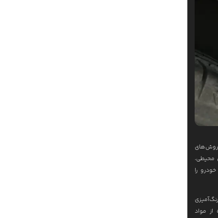
دا 6، و CX-5، در تهران با روش‌های
ل محیطی،
خودرو را
P)، و در موارد شدید، رنگ‌آمیزی
از مواد