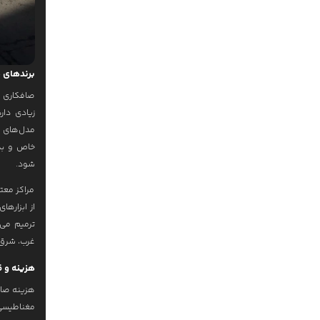
برندهای 
صافکاری م
زیادی دار
مدل‌های 
خاص و بدن
شود.
مراکز معتب
غرب، شرق،
هزینه و ق
مغناطیسی ه