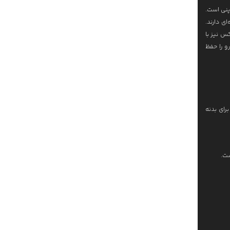
پنی است.
رفه‌ای دارند.
س نیز با
و را حفظ
رای بدنه