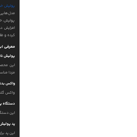
پولیش خو
پولیش، خط
افزایش در
کرده و ظاه
معرفی ابز
پولیش نان
این محصول
مزدا مناس
واکس بدنه گلن
واکس گلنز با درخش
دستگاه پو
این دستگا
پد پولیش 
این پد بر