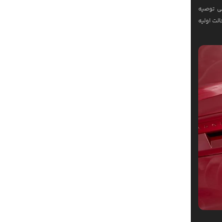
گی توصیه
لت اولیه