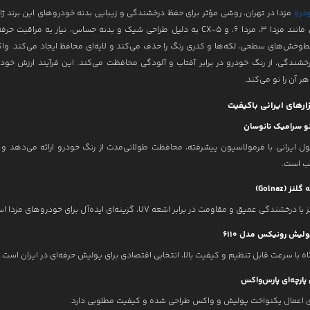
درو
مزدا در تهران، روشی مؤثر برای حفظ درخشندگی و زیبایی بدنه خودروهای این برند ژا
مدل‌هایی مانند مزدا 3، مزدا 6، و CX-5 به دلیل طراحی شیک و بدنه حساس، نیاز به مراقبت ح
‌وخش‌های سطحی، لکه‌ها و کدری رنگ را حذف می‌کند و لایه‌ای محافظ ایجاد می‌کند. واک
خشندگی، از رنگ خودرو در برابر آفتاب و آلودگی محافظت می‌کند. این فرآیند ارزش خودر
ر آن را نو می‌کند.
ارهای ایرانی باکیفیت
و سرامیک نانوسان
 ایرانی با فرمولاسیون پیشرفته، محافظت طولانی‌مدت از رنگ خودرو ارائه می‌دهد و ب
ب است.
ز (Golnaz)
ندگی عمیق و مقاومت در برابر اشعه UV، گزینه‌ای ایده‌آل برای خودروهای مزدا است.
لیش رونیکس مدل 6110
ه با سرعت قابل تنظیم و کیفیت بالا، انتخابی اقتصادی برای پولیش حرفه‌ای در ایران است.
پارچه‌ای پارس‌واکس
ای اعمال یکنواخت پولیش و واکس طراحی شده و کیفیت مطلوبی دارد.